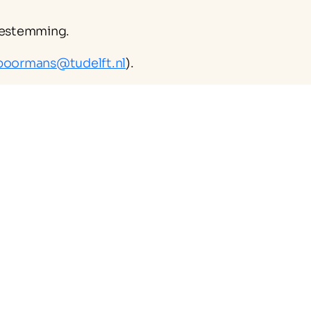
oestemming.
spoormans@tudelft.nl
).