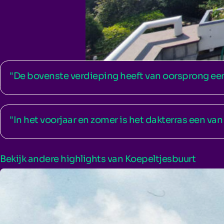
"De bovenste verdieping heeft van oorsprong een
"In het voorjaar en zomer is het dakterras een van 
Bekijk andere highlights van
Koepeltjesbuurt